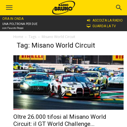
ORA IN ONDA
ASCOLTA LA RADIO
UNA POLTRONA PER DUE
GUARDA LA TV
con Fausto Peppi
Home
Tags
Misano World Circuit
Tag: Misano World Circuit
Oltre 26.000 tifosi al Misano World
Circuit: il GT World Challenge...