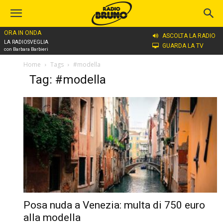
ORA IN ONDA
ASCOLTA LA RADIO
LA RADIOSVEGLIA
GUARDA LA TV
con Barbara Barbieri
Home
Tags
#modella
Tag: #modella
Posa nuda a Venezia: multa di 750 euro
alla modella