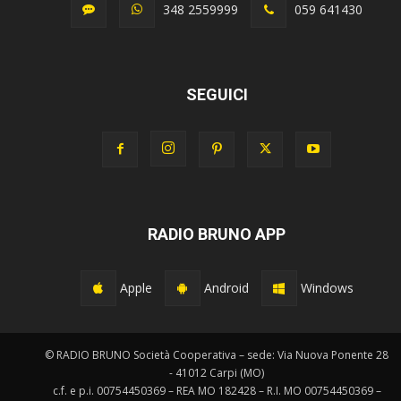
348 2559999
059 641430
SEGUICI
RADIO BRUNO APP
Apple
Android
Windows
© RADIO BRUNO Società Cooperativa – sede: Via Nuova Ponente 28
- 41012 Carpi (MO)
c.f. e p.i. 00754450369 – REA MO 182428 – R.I. MO 00754450369 –