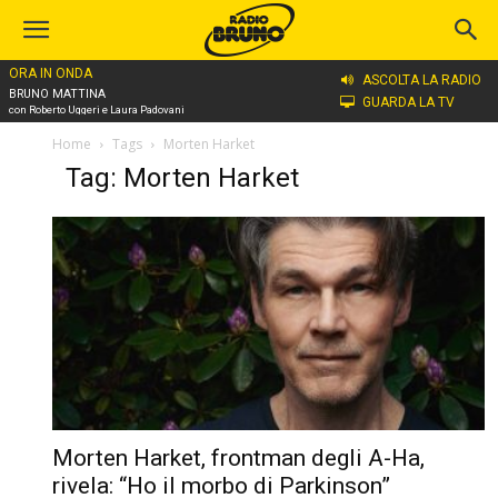
ORA IN ONDA
ASCOLTA LA RADIO
BRUNO MATTINA
GUARDA LA TV
con Roberto Uggeri e Laura Padovani
Home
Tags
Morten Harket
Tag: Morten Harket
Morten Harket, frontman degli A-Ha,
rivela: “Ho il morbo di Parkinson”