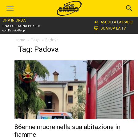
ORA IN ONDA
ASCOLTA LA RADIO
UNA POLTRONA PER DUE
GUARDA LA TV
con Fausto Peppi
Home
Tags
Padova
Tag: Padova
86enne muore nella sua abitazione in
fiamme