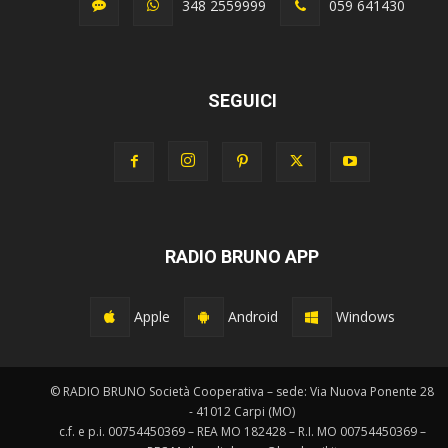
348 2559999
059 641430
SEGUICI
RADIO BRUNO APP
Apple
Android
Windows
© RADIO BRUNO Società Cooperativa – sede: Via Nuova Ponente 28
- 41012 Carpi (MO)
c.f. e p.i. 00754450369 – REA MO 182428 – R.I. MO 00754450369 –