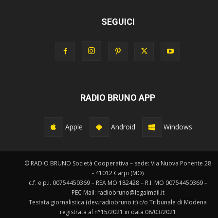
SEGUICI
RADIO BRUNO APP
Apple
Android
Windows
© RADIO BRUNO Società Cooperativa – sede: Via Nuova Ponente 28
- 41012 Carpi (MO)
c.f. e p.i. 00754450369 – REA MO 182428 – R.I. MO 00754450369 –
PEC Mail: radiobruno@legalmail.it
Testata giornalistica (dev.radiobruno.it) c/o Tribunale di Modena
registrata al n°15/2021 in data 08/03/2021