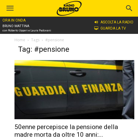
ORA IN ONDA
ASCOLTA LA RADIO
BRUNO MATTINA
GUARDA LA TV
con Roberto Uggeri e Laura Padovani
Home
Tags
#pensione
Tag: #pensione
50enne percepisce la pensione della
madre morta da oltre 10 anni:...