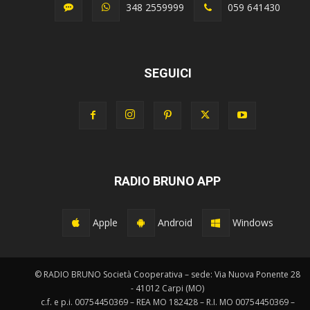
348 2559999
059 641430
SEGUICI
RADIO BRUNO APP
Apple
Android
Windows
© RADIO BRUNO Società Cooperativa – sede: Via Nuova Ponente 28
- 41012 Carpi (MO)
c.f. e p.i. 00754450369 – REA MO 182428 – R.I. MO 00754450369 –