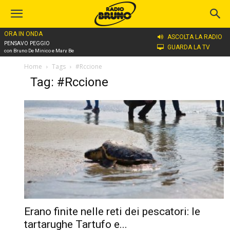
ORA IN ONDA
ASCOLTA LA RADIO
PENSAVO PEGGIO
GUARDA LA TV
con Bruno De Minico e Mary Be
Home
Tags
#Rccione
Tag: #Rccione
Erano finite nelle reti dei pescatori: le
tartarughe Tartufo e...