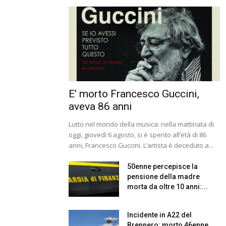
E’ morto Francesco Guccini,
aveva 86 anni
Lutto nel mondo della musica: nella mattinata di
oggi, giovedì 6 agosto, si è spento all’età di 86
anni, Francesco Guccini. L’artista è deceduto a...
50enne percepisce la
pensione della madre
morta da oltre 10 anni:...
Incidente in A22 del
Brennero: morto 46enne