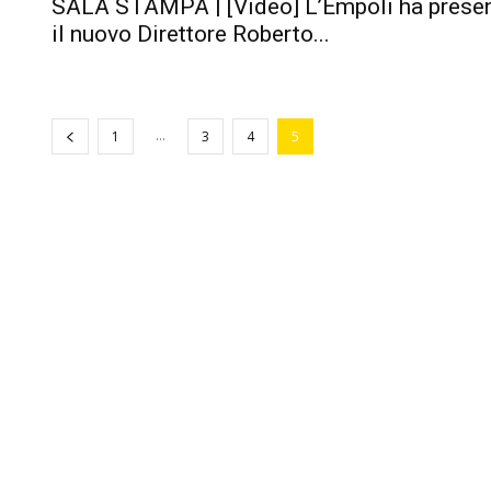
SALA STAMPA | [Video] L’Empoli ha prese
il nuovo Direttore Roberto...
...
1
3
4
5