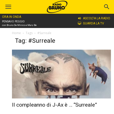
ORA IN ONDA
ASCOLTA LA RADIO
PENSAVO PEGGIO
GUARDA LA TV
con Bruno De Minico e Mary Be
Home
Tags
#Surreale
Tag: #Surreale
Il compleanno di J-Ax è … “Surreale”