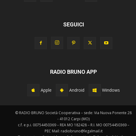
SEGUICI
RADIO BRUNO APP
Apple
Android
Windows
© RADIO BRUNO Società Cooperativa – sede: Via Nuova Ponente 28
- 41012 Carpi (MO)
c.f. e p.i. 00754450369 – REA MO 182428 – R.I. MO 00754450369 –
PEC Mail: radiobruno@legalmail.it