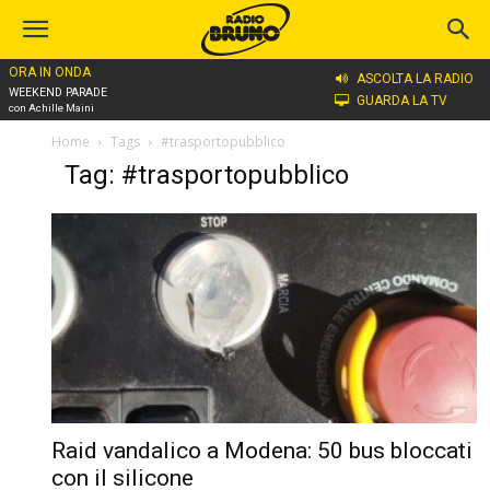
ORA IN ONDA
ASCOLTA LA RADIO
WEEKEND PARADE
GUARDA LA TV
con Achille Maini
Home
Tags
#trasportopubblico
Tag: #trasportopubblico
Raid vandalico a Modena: 50 bus bloccati
con il silicone