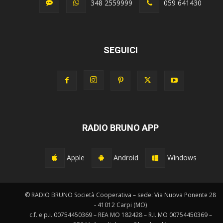
348 2559999
059 641430
SEGUICI
RADIO BRUNO APP
Apple
Android
Windows
© RADIO BRUNO Società Cooperativa – sede: Via Nuova Ponente 28
- 41012 Carpi (MO)
c.f. e p.i. 00754450369 – REA MO 182428 – R.I. MO 00754450369 –