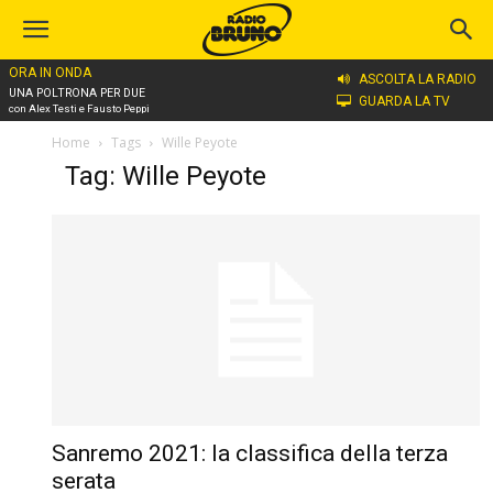
ORA IN ONDA
ASCOLTA LA RADIO
UNA POLTRONA PER DUE
GUARDA LA TV
con Alex Testi e Fausto Peppi
Home
Tags
Wille Peyote
Tag: Wille Peyote
Sanremo 2021: la classifica della terza
serata