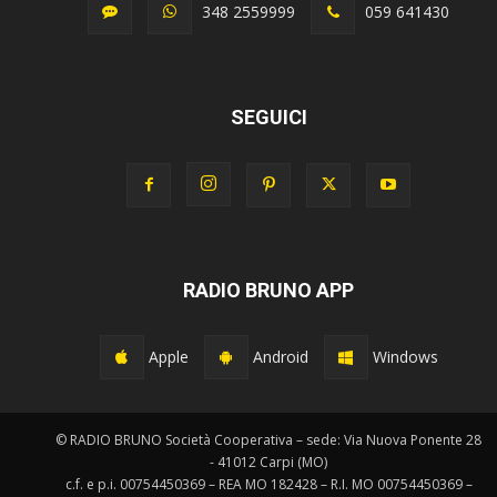
348 2559999
059 641430
SEGUICI
RADIO BRUNO APP
Apple
Android
Windows
© RADIO BRUNO Società Cooperativa – sede: Via Nuova Ponente 28
- 41012 Carpi (MO)
c.f. e p.i. 00754450369 – REA MO 182428 – R.I. MO 00754450369 –