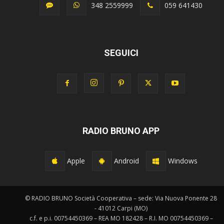
348 2559999
059 641430
SEGUICI
RADIO BRUNO APP
Apple
Android
Windows
© RADIO BRUNO Società Cooperativa – sede: Via Nuova Ponente 28
- 41012 Carpi (MO)
c.f. e p.i. 00754450369 – REA MO 182428 – R.I. MO 00754450369 –