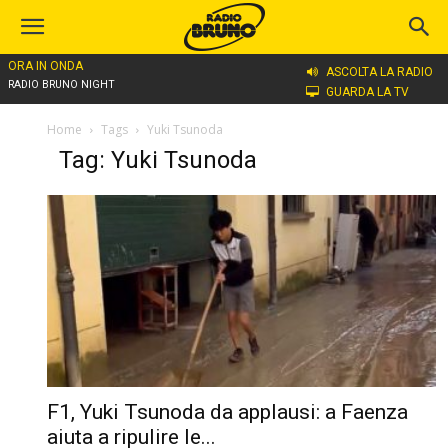
ORA IN ONDA
ASCOLTA LA RADIO
RADIO BRUNO NIGHT
GUARDA LA TV
Home
Tags
Yuki Tsunoda
Tag: Yuki Tsunoda
F1, Yuki Tsunoda da applausi: a Faenza
aiuta a ripulire le...