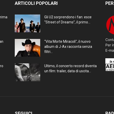
ARTICOLI POPOLARI
PER
prima
Gli U2 sorprendono i fan: esce
“Street of Dreams”, il primo...
Conta
ran
“Vita Morte Miracoli”, il nuovo
Per i
album di J-Ax racconta senza
E-ma
filtri...
bro
Ultimo, il concerto record diventa
un film: trailer, data di uscita...
SEGUICI
RAD