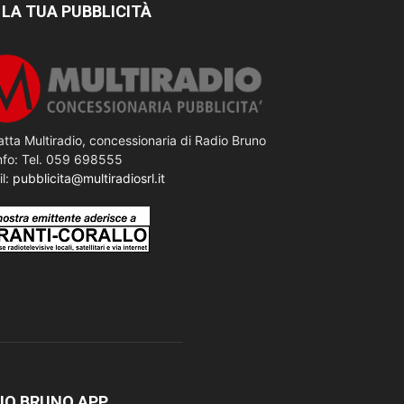
 LA TUA PUBBLICITÀ
tta Multiradio, concessionaria di Radio Bruno
nfo: Tel. 059 698555
il:
pubblicita@multiradiosrl.it
IO BRUNO APP