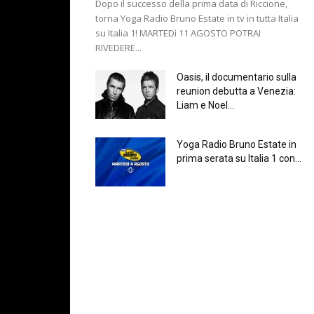
Dopo il successo della prima data di Riccione,
torna Yoga Radio Bruno Estate in tv in tutta Italia
su Italia 1! MARTEDì 11 AGOSTO POTRAI
RIVEDERE...
Oasis, il documentario sulla
reunion debutta a Venezia:
Liam e Noel...
Yoga Radio Bruno Estate in
prima serata su Italia 1 con...