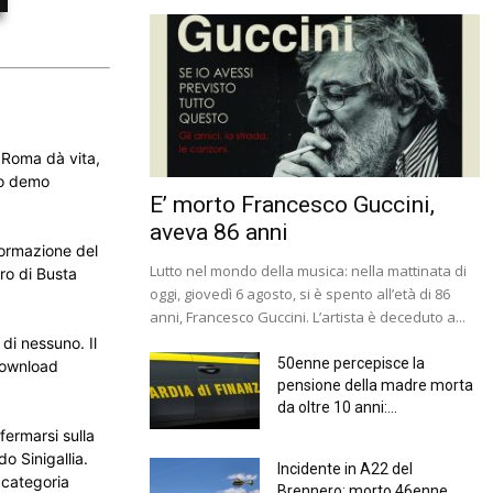
r Roma dà vita,
mo demo
E’ morto Francesco Guccini,
aveva 86 anni
formazione del
Lutto nel mondo della musica: nella mattinata di
bro di Busta
oggi, giovedì 6 agosto, si è spento all’età di 86
anni, Francesco Guccini. L’artista è deceduto a...
di nessuno. Il
50enne percepisce la
download
pensione della madre morta
da oltre 10 anni:...
fermarsi sulla
o Sinigallia.
Incidente in A22 del
 categoria
Brennero: morto 46enne