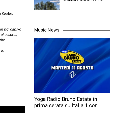
 Kepler.
un po’ capivo
Music News
ei esserci,
 che
re.
Yoga Radio Bruno Estate in
prima serata su Italia 1 con...