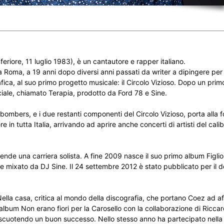
eriore, 11 luglio 1983), è un cantautore e rapper italiano.
 a Roma, a 19 anni dopo diversi anni passati da writer a dipingere pe
ica, al suo primo progetto musicale: il Circolo Vizioso. Dopo un pri
iale, chiamato Terapia, prodotto da Ford 78 e Sine.
mbers, e i due restanti componenti del Circolo Vizioso, porta alla 
 in tutta Italia, arrivando ad aprire anche concerti di artisti del cali
nde una carriera solista. A fine 2009 nasce il suo primo album Figlio 
 mixato da DJ Sine. Il 24 settembre 2012 è stato pubblicato per il 
o Nella casa, critica al mondo della discografia, che portano Coez ad af
lbum Non erano fiori per la Carosello con la collaborazione di Riccard
 riscuotendo un buon successo. Nello stesso anno ha partecipato nella