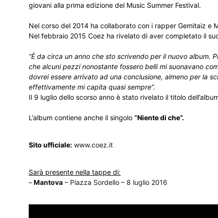
giovani alla prima edizione del Music Summer Festival.
Nel corso del 2014 ha collaborato con i rapper Gemitaiz e M
Nel febbraio 2015 Coez ha rivelato di aver completato il s
“È da circa un anno che sto scrivendo per il nuovo album. P
che alcuni pezzi nonostante fossero belli mi suonavano com
dovrei essere arrivato ad una conclusione, almeno per la sc
effettivamente mi capita quasi sempre”.
Il 9 luglio dello scorso anno è stato rivelato il titolo dell’albu
L’album contiene anche il singolo
“Niente di che”.
Sito ufficiale:
www.coez.it
Sarà presente nella tappe di:
–
Mantova
– Piazza Sordello – 8 luglio 2016