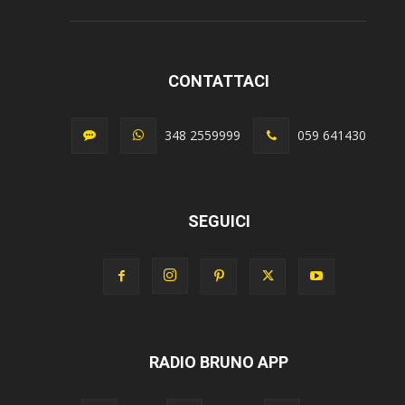
CONTATTACI
348 2559999
059 641430
SEGUICI
RADIO BRUNO APP