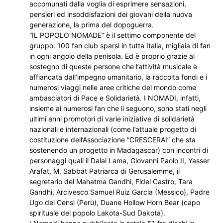
accomunati dalla voglia di esprimere sensazioni,
pensieri ed insoddisfazioni dei giovani della nuova
generazione, la prima del dopoguerra.
“IL POPOLO NOMADE” è il settimo componente del
gruppo: 100 fan club sparsi in tutta Italia, migliaia di fan
in ogni angolo della penisola. Ed è proprio grazie al
sostegno di queste persone che l’attività musicale è
affiancata dall’impegno umanitario, la raccolta fondi e i
numerosi viaggi nelle aree critiche del mondo come
ambasciatori di Pace e Solidarietà. I NOMADI, infatti,
insieme ai numerosi fan che li seguono, sono stati negli
ultimi anni promotori di varie iniziative di solidarietà
nazionali e internazionali (come l’attuale progetto di
costituzione dell’Associazione “CRESCERAI” che sta
sostenendo un progetto in Madagascar) con incontri di
personaggi quali il Dalai Lama, Giovanni Paolo II, Yasser
Arafat, M. Sabbat Patriarca di Gerusalemme, il
segretario del Mahatma Gandhi, Fidel Castro, Tara
Gandhi, Arcivesco Samuel Ruiz Garcia (Messico), Padre
Ugo del Censi (Perù), Duane Hollow Horn Bear (capo
spirituale del popolo Lakota-Sud Dakota).