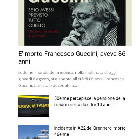
E’ morto Francesco Guccini, aveva 86
anni
Lutto nel mondo della musica: nella mattinata di oggi,
giovedì 6 agosto, si è spento all’età di 86 anni, Francesco
Guccini. L’artista è deceduto a...
50enne percepisce la pensione della
madre morta da oltre 10 anni:...
Incidente in A22 del Brennero: morto
46enne