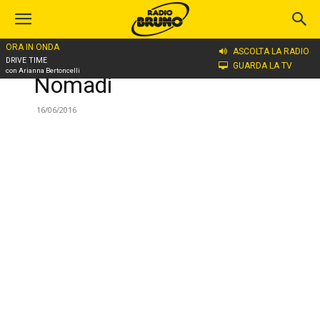
ORA IN ONDA
ASCOLTA LA RADIO
Home
Nomadi
DRIVE TIME
GUARDA LA TV
con Arianna Bertoncelli
Nomadi
16/06/2016