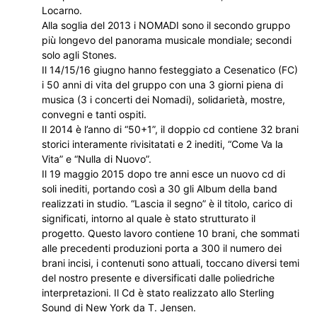
Locarno.
Alla soglia del 2013 i NOMADI sono il secondo gruppo
più longevo del panorama musicale mondiale; secondi
solo agli Stones.
Il 14/15/16 giugno hanno festeggiato a Cesenatico (FC)
i 50 anni di vita del gruppo con una 3 giorni piena di
musica (3 i concerti dei Nomadi), solidarietà, mostre,
convegni e tanti ospiti.
Il 2014 è l’anno di “50+1”, il doppio cd contiene 32 brani
storici interamente rivisitatati e 2 inediti, “Come Va la
Vita” e “Nulla di Nuovo”.
Il 19 maggio 2015 dopo tre anni esce un nuovo cd di
soli inediti, portando così a 30 gli Album della band
realizzati in studio. “Lascia il segno” è il titolo, carico di
significati, intorno al quale è stato strutturato il
progetto. Questo lavoro contiene 10 brani, che sommati
alle precedenti produzioni porta a 300 il numero dei
brani incisi, i contenuti sono attuali, toccano diversi temi
del nostro presente e diversificati dalle poliedriche
interpretazioni. Il Cd è stato realizzato allo Sterling
Sound di New York da T. Jensen.