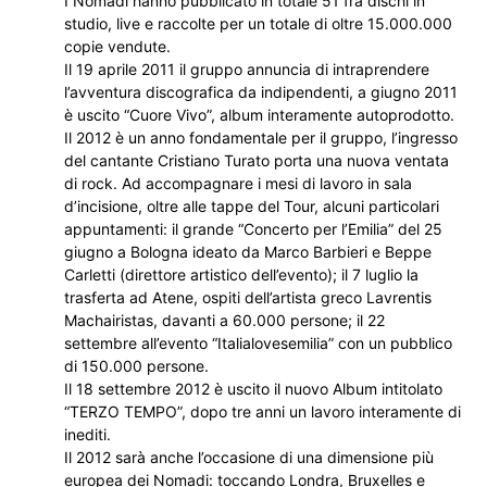
I Nomadi hanno pubblicato in totale 51 fra dischi in
studio, live e raccolte per un totale di oltre 15.000.000
copie vendute.
Il 19 aprile 2011 il gruppo annuncia di intraprendere
l’avventura discografica da indipendenti, a giugno 2011
è uscito “Cuore Vivo”, album interamente autoprodotto.
Il 2012 è un anno fondamentale per il gruppo, l’ingresso
del cantante Cristiano Turato porta una nuova ventata
di rock. Ad accompagnare i mesi di lavoro in sala
d’incisione, oltre alle tappe del Tour, alcuni particolari
appuntamenti: il grande “Concerto per l’Emilia” del 25
giugno a Bologna ideato da Marco Barbieri e Beppe
Carletti (direttore artistico dell’evento); il 7 luglio la
trasferta ad Atene, ospiti dell’artista greco Lavrentis
Machairistas, davanti a 60.000 persone; il 22
settembre all’evento “Italialovesemilia” con un pubblico
di 150.000 persone.
Il 18 settembre 2012 è uscito il nuovo Album intitolato
“TERZO TEMPO”, dopo tre anni un lavoro interamente di
inediti.
Il 2012 sarà anche l’occasione di una dimensione più
europea dei Nomadi: toccando Londra, Bruxelles e