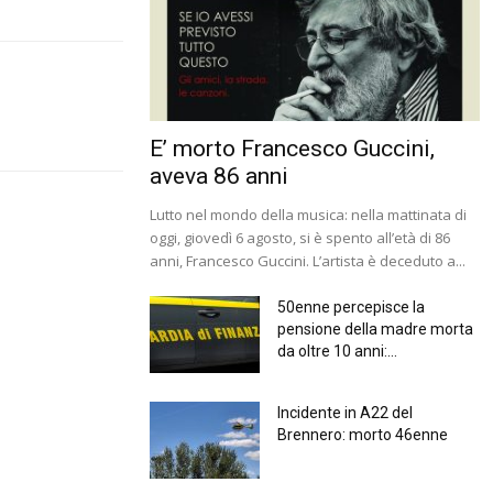
E’ morto Francesco Guccini,
aveva 86 anni
Lutto nel mondo della musica: nella mattinata di
oggi, giovedì 6 agosto, si è spento all’età di 86
anni, Francesco Guccini. L’artista è deceduto a...
50enne percepisce la
pensione della madre morta
da oltre 10 anni:...
Incidente in A22 del
Brennero: morto 46enne