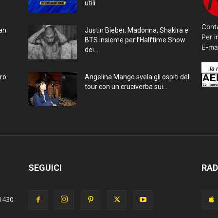
utili
Conta
ran
Justin Bieber, Madonna, Shakira e
Per i
BTS insieme per l’Halftime Show
E-ma
dei...
bro
Angelina Mango svela gli ospiti del
tour con un cruciverba sui...
SEGUICI
RAD
1430