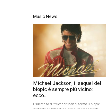
Music News
Michael Jackson, il sequel del
biopic è sempre più vicino:
ecco...
Il successo di "Michael" non si ferma. Il biopic
dedicato a Michael Jackson avrà un secondo