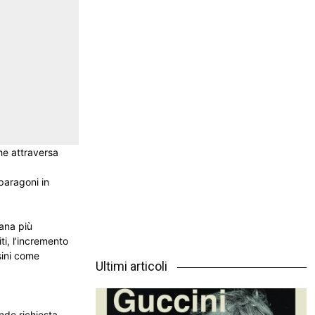
he attraversa
paragoni in
iana più
ti, l’incremento
sini come
Ultimi articoli
nde richiesta