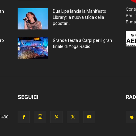
Conta
ran
Dua Lipa lancia la Manifesto
Per i
Library: la nuova sfida della
E-ma
popstar...
bro
Grande festa a Carpi per il gran
finale di Yoga Radio...
SEGUICI
RAD
1430