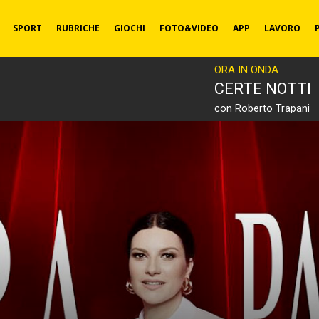
SPORT
RUBRICHE
GIOCHI
FOTO&VIDEO
APP
LAVORO
ORA IN ONDA
CERTE NOTTI
con Roberto Trapani