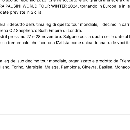
URA PAUSINI WORLD TOUR WINTER 2024, tornando In Europa, e in Ita
te previste in Sicilia.
rà il debutto dell’ultima leg di questo tour mondiale, il decimo in car
a arena O2 Shepherd’s Bush Empire di Londra.
ti il prossimo 27 e 28 novembre. Salgono così a quota sei le date al
so trentennale che incorona l’Artista come unica donna tra le voci ita
eg del suo decimo tour mondiale, organizzato e prodotto da Frien
ilano, Torino, Marsiglia, Malaga, Pamplona, Ginevra, Basilea, Monaco,