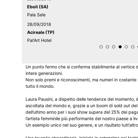
Eboli (SA)
Pala Sele
28/09/2018
Acireale (TP)
Pal'Art Hotel
Un punto fermo che si conferma stabilmente al vertice 
intere generazioni.
Non solo premi e riconoscimenti, ma numeri in costante cr
tutto il mondo.
Laura Pausini, a dispetto delle tendenze del momento, è s
ascoltata del mondo e, grazie a un boom di sold out del 
dell’ultimo anno per i suoi show supera del 25% dei pag
l’artista femminile più performante del nostro paese a liv
Un esempio unico nel suo genere, e un risultato tutt’altr
Una tournée straordinaria, iniziata in anteprima nei teat