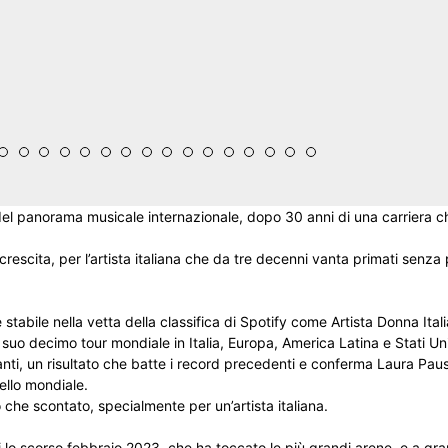
del panorama musicale internazionale, dopo 30 anni di una carriera c
escita, per l’artista italiana che da tre decenni vanta primati senza 
tabile nella vetta della classifica di Spotify come Artista Donna Ital
suo decimo tour mondiale in Italia, Europa, America Latina e Stati Uni
anti, un risultato che batte i record precedenti e conferma Laura Pau
ello mondiale.
o che scontato, specialmente per un’artista italiana.
ri lo scorso febbraio 2023, che ha toccato le più grandi arene, e a gra