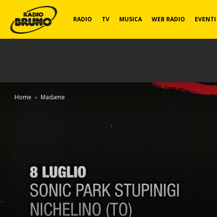
Radio
RADIO
TV
MUSICA
WEB RADIO
EVENTI
Bruno
Home
Madame