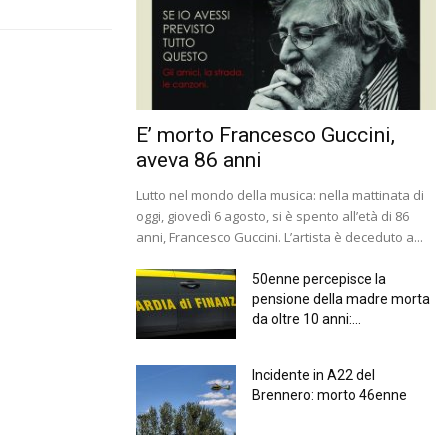
E’ morto Francesco Guccini,
aveva 86 anni
Lutto nel mondo della musica: nella mattinata di
oggi, giovedì 6 agosto, si è spento all’età di 86
anni, Francesco Guccini. L’artista è deceduto a...
50enne percepisce la
pensione della madre morta
da oltre 10 anni:...
Incidente in A22 del
Brennero: morto 46enne