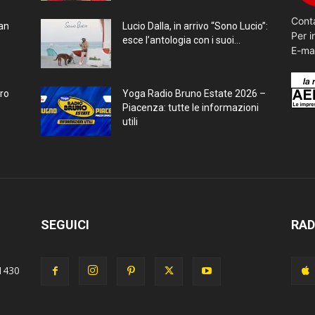
Conta
ran
Lucio Dalla, in arrivo “Sono Lucio”:
Per i
esce l’antologia con i suoi...
E-ma
bro
Yoga Radio Bruno Estate 2026 –
Piacenza: tutte le informazioni
utili
SEGUICI
RAD
1430