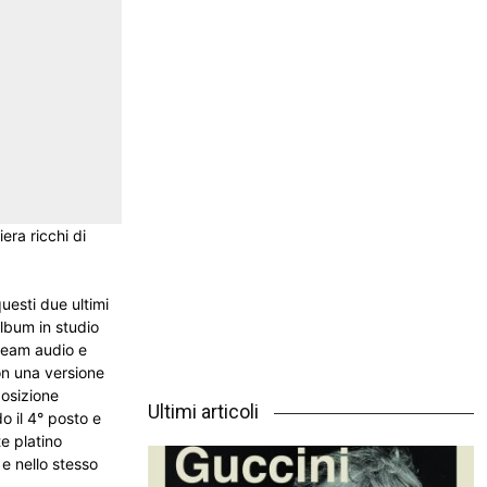
era ricchi di
uesti due ultimi
album in studio
tream audio e
con una versione
posizione
Ultimi articoli
o il 4° posto e
te platino
e nello stesso