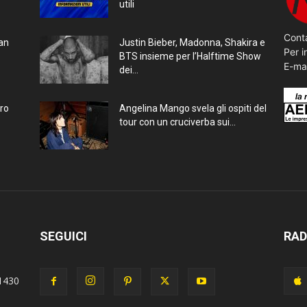
utili
Conta
ran
Justin Bieber, Madonna, Shakira e
Per i
BTS insieme per l’Halftime Show
E-ma
dei...
bro
Angelina Mango svela gli ospiti del
tour con un cruciverba sui...
SEGUICI
RAD
1430