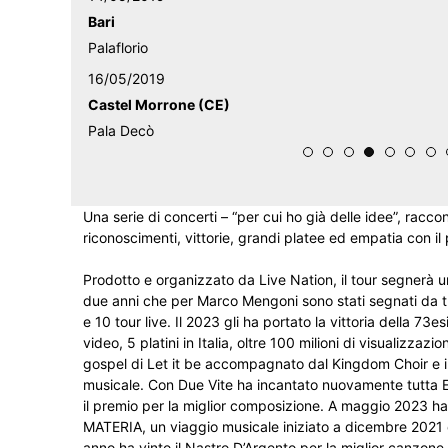
Bari
Palaflorio
16/05/2019
Castel Morrone (CE)
Pala Decò
Una serie di concerti – “per cui ho già delle idee”, racc
riconoscimenti, vittorie, grandi platee ed empatia con il
Prodotto e organizzato da Live Nation, il tour segnerà u
due anni che per Marco Mengoni sono stati segnati da tra
e 10 tour live. Il 2023 gli ha portato la vittoria della 7
video, 5 platini in Italia, oltre 100 milioni di visualizza
gospel di Let it be accompagnato dal Kingdom Choir e il
musicale. Con Due Vite ha incantato nuovamente tutta Eu
il premio per la miglior composizione. A maggio 2023 ha p
MATERIA, un viaggio musicale iniziato a dicembre 2021 c
anno ha vinto il Nastro D’Argento per la miglior canzone 