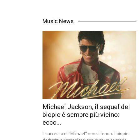
Music News
Michael Jackson, il sequel del
biopic è sempre più vicino:
ecco...
Il successo di "Michael" non si ferma. Il biopic
dedicato a Michael Jackson avrà un secondo