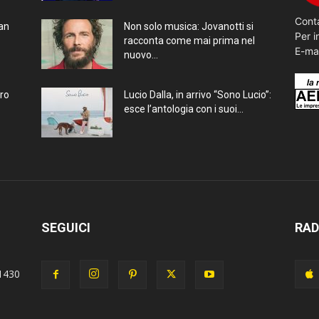
Conta
ran
Non solo musica: Jovanotti si
Per i
racconta come mai prima nel
E-ma
nuovo...
bro
Lucio Dalla, in arrivo “Sono Lucio”:
esce l’antologia con i suoi...
SEGUICI
RAD
1430