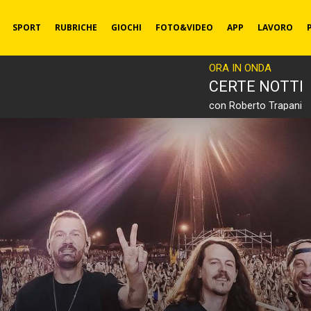
SPORT
RUBRICHE
GIOCHI
FOTO&VIDEO
APP
LAVORO
ORA IN ONDA
CERTE NOTTI
con Roberto Trapani