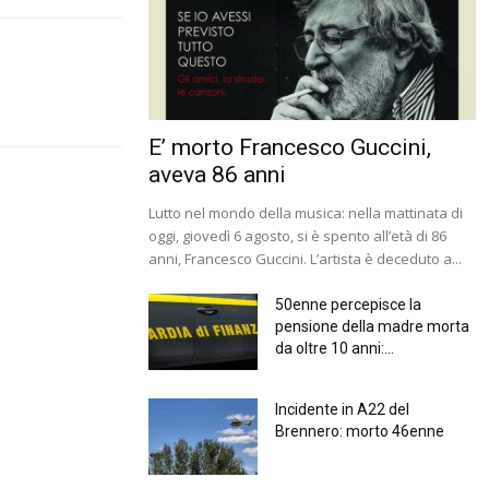
E’ morto Francesco Guccini,
aveva 86 anni
Lutto nel mondo della musica: nella mattinata di
oggi, giovedì 6 agosto, si è spento all’età di 86
anni, Francesco Guccini. L’artista è deceduto a...
50enne percepisce la
pensione della madre morta
da oltre 10 anni:...
Incidente in A22 del
Brennero: morto 46enne