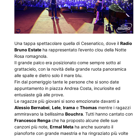
Una tappa spettacolare quella di Cesenatico, dove il
Radio
Bruno Estate
ha rappresentato l’evento clou della Notte
Rosa romagnola.
Il grande palco era posizionato come sempre sotto al
grattacielo, con la novità della grande ruota panoramica
alle spalle e dietro solo il mare blu.
Fin dal pomeriggio tante le persone che si sono date
appuntamento in piazza Andrea Costa, incuriosite ed
entusiaste già alle prove.
Le ragazze più giovani si sono emozionate davanti a
Alessio Bernabei
,
Lele
,
Irama
e
Thomas
mentre i ragazzi
ammiravano la bellissima
Bouchra
. Tutti hanno cantato con
Francesco Renga
che ha proposto alcune delle sue
canzoni più note,
Ermal Meta
ha anche suonato il
pianoforte con grande maestria e ha ringraziato più volte