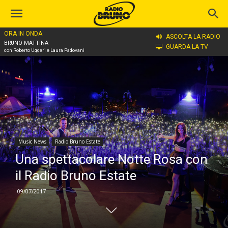
ORA IN ONDA
Home
Music News
Radio Bruno Estate
ASCOLTA LA RADIO
BRUNO MATTINA
GUARDA LA TV
con Roberto Uggeri e Laura Padovani
Music News
Radio Bruno Estate
Una spettacolare Notte Rosa con
il Radio Bruno Estate
09/07/2017