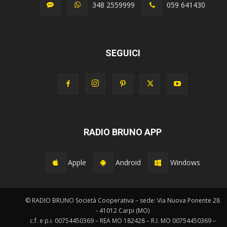
348 2559999
059 641430
SEGUICI
RADIO BRUNO APP
Apple
Android
Windows
© RADIO BRUNO Società Cooperativa – sede: Via Nuova Ponente 28
- 41012 Carpi (MO)
c.f. e p.i. 00754450369 – REA MO 182428 – R.I. MO 00754450369 –