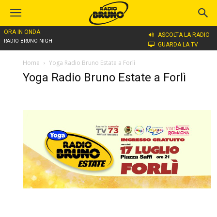
ORA IN ONDA
ASCOLTA LA RADIO
RADIO BRUNO NIGHT
GUARDA LA TV
Home
Yoga Radio Bruno Estate a Forlì
Yoga Radio Bruno Estate a Forlì