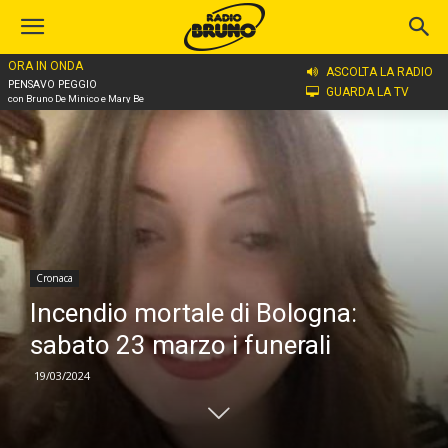
ORA IN ONDA
Home
Cronaca
ASCOLTA LA RADIO
PENSAVO PEGGIO
GUARDA LA TV
con Bruno De Minico e Mary Be
Cronaca
Incendio mortale di Bologna:
sabato 23 marzo i funerali
19/03/2024