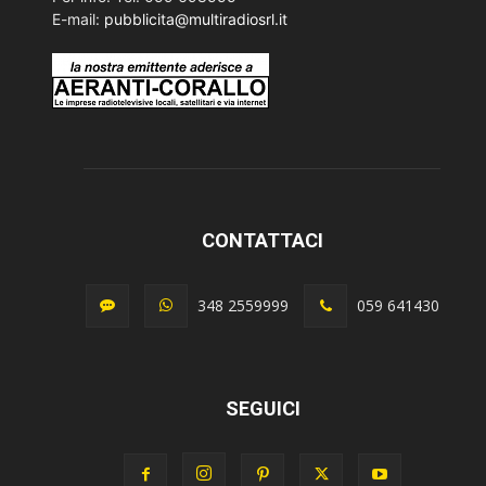
E-mail:
pubblicita@multiradiosrl.it
CONTATTACI
348 2559999
059 641430
SEGUICI