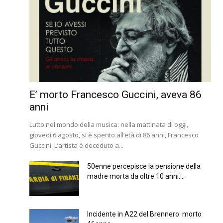
E’ morto Francesco Guccini, aveva 86
anni
Lutto nel mondo della musica: nella mattinata di oggi,
giovedì 6 agosto, si è spento all’età di 86 anni, Francesco
Guccini. L’artista è deceduto a...
50enne percepisce la pensione della
madre morta da oltre 10 anni:...
Incidente in A22 del Brennero: morto