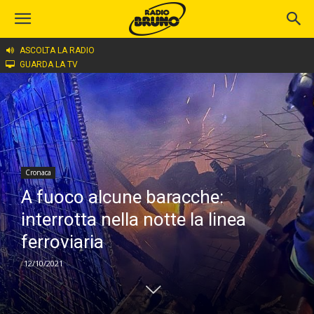
ASCOLTA LA RADIO
Home
Cronaca
GUARDA LA TV
Cronaca
A fuoco alcune baracche:
interrotta nella notte la linea
ferroviaria
12/10/2021