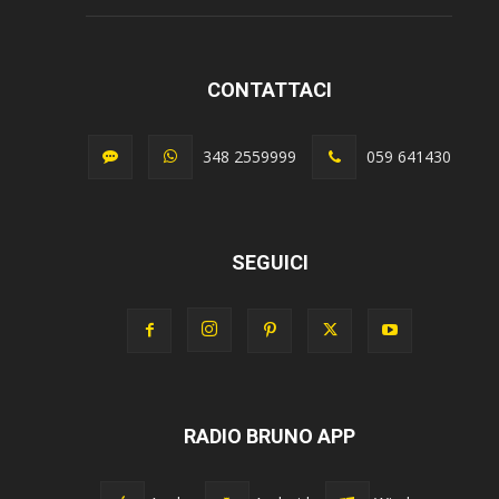
CONTATTACI
348 2559999
059 641430
SEGUICI
RADIO BRUNO APP