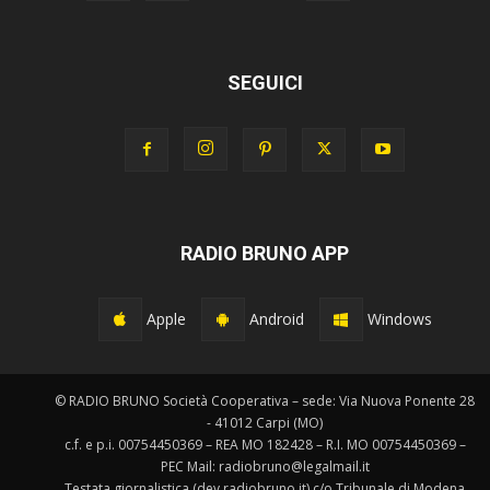
SEGUICI
RADIO BRUNO APP
Apple
Android
Windows
© RADIO BRUNO Società Cooperativa – sede: Via Nuova Ponente 28
- 41012 Carpi (MO)
c.f. e p.i. 00754450369 – REA MO 182428 – R.I. MO 00754450369 –
PEC Mail: radiobruno@legalmail.it
Testata giornalistica (dev.radiobruno.it) c/o Tribunale di Modena