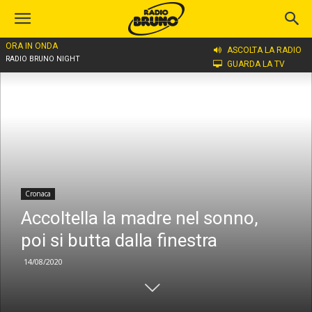
ORA IN ONDA
Home
Cronaca
ASCOLTA LA RADIO
RADIO BRUNO NIGHT
GUARDA LA TV
Cronaca
Accoltella la madre nel sonno,
poi si butta dalla finestra
14/08/2020