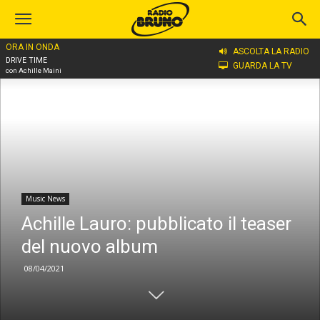
ORA IN ONDA
Home
Music News
ASCOLTA LA RADIO
DRIVE TIME
GUARDA LA TV
con Achille Maini
Music News
Achille Lauro: pubblicato il teaser
del nuovo album
08/04/2021