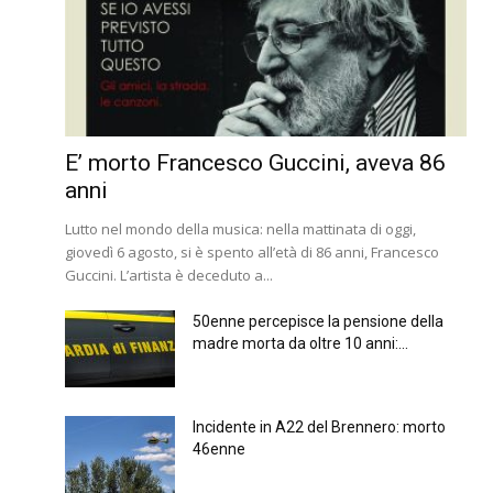
E’ morto Francesco Guccini, aveva 86
anni
Lutto nel mondo della musica: nella mattinata di oggi,
giovedì 6 agosto, si è spento all’età di 86 anni, Francesco
Guccini. L’artista è deceduto a...
50enne percepisce la pensione della
madre morta da oltre 10 anni:...
Incidente in A22 del Brennero: morto
46enne