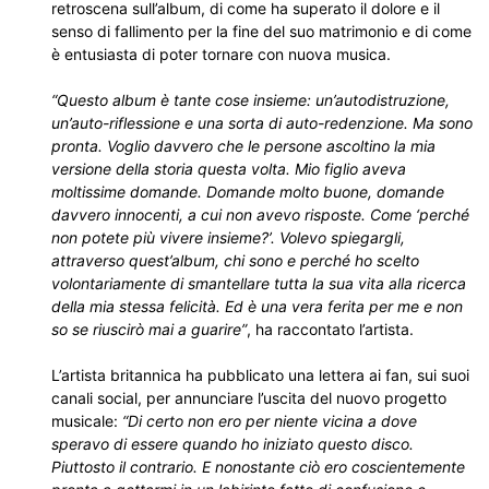
retroscena sull’album, di come ha superato il dolore e il
senso di fallimento per la fine del suo matrimonio e di come
è entusiasta di poter tornare con nuova musica.
“Questo album è tante cose insieme: un’autodistruzione,
un’auto-riflessione e una sorta di auto-redenzione. Ma sono
pronta. Voglio davvero che le persone ascoltino la mia
versione della storia questa volta. Mio figlio aveva
moltissime domande. Domande molto buone, domande
davvero innocenti, a cui non avevo risposte. Come ‘perché
non potete più vivere insieme?’. Volevo spiegargli,
attraverso quest’album, chi sono e perché ho scelto
volontariamente di smantellare tutta la sua vita alla ricerca
della mia stessa felicità. Ed è una vera ferita per me e non
so se riuscirò mai a guarire”
, ha raccontato l’artista.
L’artista britannica ha pubblicato una lettera ai fan, sui suoi
canali social, per annunciare l’uscita del nuovo progetto
musicale:
“Di certo non ero per niente vicina a dove
speravo di essere quando ho iniziato questo disco.
Piuttosto il contrario. E nonostante ciò ero coscientemente