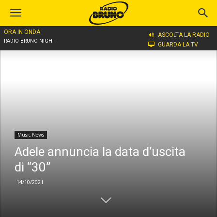
ORA IN ONDA
Home
Music News
ASCOLTA LA RADIO
RADIO BRUNO NIGHT
GUARDA LA TV
Music News
Adele annuncia la data d’uscita
di “30”
14/10/2021