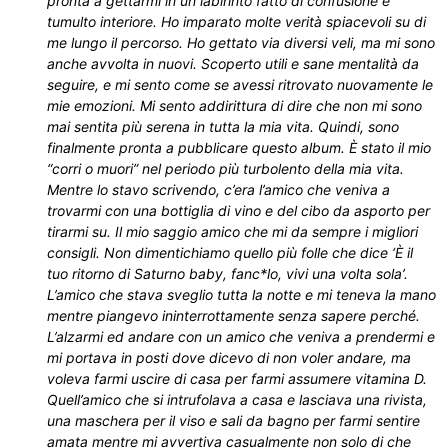
pronta a gettarmi in un labirinto fatto di confusione e
tumulto interiore. Ho imparato molte verità spiacevoli su di
me lungo il percorso. Ho gettato via diversi veli, ma mi sono
anche avvolta in nuovi. Scoperto utili e sane mentalità da
seguire, e mi sento come se avessi ritrovato nuovamente le
mie emozioni. Mi sento addirittura di dire che non mi sono
mai sentita più serena in tutta la mia vita. Quindi, sono
finalmente pronta a pubblicare questo album. È stato il mio
“corri o muori” nel periodo più turbolento della mia vita.
Mentre lo stavo scrivendo, c’era l’amico che veniva a
trovarmi con una bottiglia di vino e del cibo da asporto per
tirarmi su. Il mio saggio amico che mi da sempre i migliori
consigli. Non dimentichiamo quello più folle che dice ‘È il
tuo ritorno di Saturno baby, fanc*lo, vivi una volta sola’.
L’amico che stava sveglio tutta la notte e mi teneva la mano
mentre piangevo ininterrottamente senza sapere perché.
L’alzarmi ed andare con un amico che veniva a prendermi e
mi portava in posti dove dicevo di non voler andare, ma
voleva farmi uscire di casa per farmi assumere vitamina D.
Quell’amico che si intrufolava a casa e lasciava una rivista,
una maschera per il viso e sali da bagno per farmi sentire
amata mentre mi avvertiva casualmente non solo di che