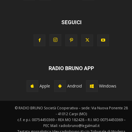
SEGUICI
RADIO BRUNO APP
Apple
Android
Windows
© RADIO BRUNO Società Cooperativa – sede: Via Nuova Ponente 28
- 41012 Carpi (MO)
c.f. e p.i. 00754450369 – REA MO 182428 – R.I. MO 00754450369 –
PEC Mail: radiobruno@legalmail.it
Testata giornalistica (dev.radiobruno.it) c/o Tribunale di Modena