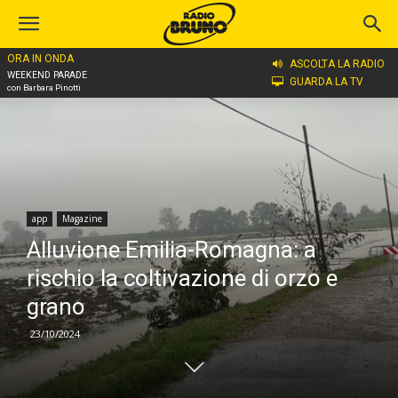
ORA IN ONDA
Home
app
ASCOLTA LA RADIO
WEEKEND PARADE
GUARDA LA TV
con Barbara Pinotti
app
Magazine
Alluvione Emilia-Romagna: a
rischio la coltivazione di orzo e
grano
23/10/2024