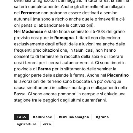
centinaia di agricoltori danneggiati. In tutta l’area, la semina
salterà completamente. Anche gli oltre mille ettari allagati
nel
Ferrarese
non potranno essere destinati a semine
autunnali (ma sono a rischio anche quelle primaverili e c’è
chi pensa di abbandonare le coltivazioni).
Nel
Modenese
è stato finora seminato il 5-10% del grano
previsto così pure in
Romagna
. I ritardi non dipendono
esclusivamente dagli effetti delle alluvioni ma anche dalle
frequenti precipitazioni che, in taluni casi, non hanno
consentito di terminare la raccolta della soia e di liberare
così i terreni per i cereali autunno-vernini. Ci sono timori in
provincia di
Parma
per lo slittamento delle semine: la
maggior parte delle aziende è ferma. Anche nel
Piacentino
le lavorazioni del terreno sono bloccate un po’ ovunque
causa smottamenti in collina-montagna e allagamenti nella
Bassa. Ci sono ancora pomodori in campo e si chiude una
stagione tra le peggiori degli ultimi quarant’anni.
TAGS
#alluvione
#EmiliaRomagna
#grano
agricoltura
orzo