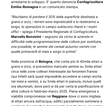
arrestarne lo sviluppo. E’ quanto denuncia
Confagricoltura
Emilia-Romagna
in un comunicato stampa.
“
Rischiamo di perdere il 30% della superficie destinata a
grano e orzo, i terreni sono impraticabili e lo resteranno a
lungo, le operazioni in campo subiscono ritardi e i nostri
uffici
– spiega il Presidente Regionale di Confagricoltura,
Marcello Bonvicini
–
seguono da vicino le aziende in
difficoltà nella programmazione delle colture per sostituire,
ove possibile, le semine dei cereali autunno-vernini con
quelle primaverili di mais e sorgo in primis
“.
Nella provincia di
Bologna
, che conta più di 40mila ettari a
grano e orzo, si prevedono mancate semine su 3mila ettari
circa nelle zone collinari interessate da fenomeni franosi
(qui infatti sarà quasi impossibile accedere ai campi anche
nei mesi a venire), e su 5mila ettari in pianura, inclusi quelli
ora alluvionati, dove però si dà per certa la pianificazione di
altre colture in febbraio-marzo 2025. Piena emergenza e
viabilità compromessa nel
Reggiano
dove ci sono migliaia
di ettari ancora sott’acqua, edifici parzialmente sommersi e