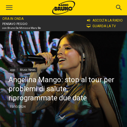
ORA IN ONDA
Home
app
ASCOLTA LA RADIO
PENSAVO PEGGIO
GUARDA LA TV
con Bruno De Minico e Mary Be
app
Music News
Angelina Mango: stop al tour per
problemi di salute,
riprogrammate due date
15/10/2024