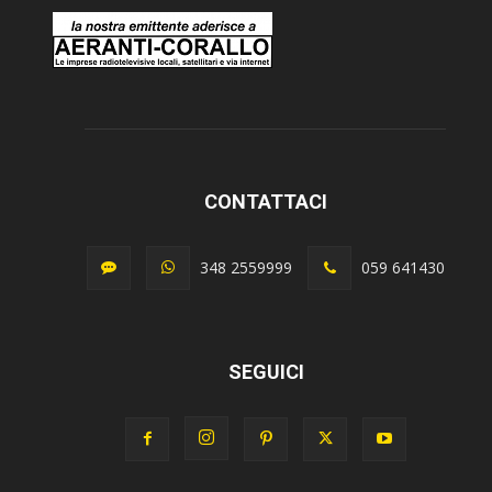
CONTATTACI
348 2559999
059 641430
SEGUICI