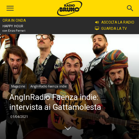
ORA IN ONDA
Home
Magazine
AngInRadio Faenza indie
ASCOLTA LA RADIO
HAPPY HOUR
GUARDA LA TV
con Enzo Ferrari
Magazine
AngInRadio Faenza indie
AngInRadio Faenza indie:
intervista ai Gattamolesta
01/04/2021