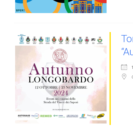
Tor
“A