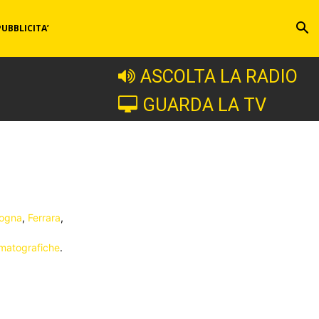
PUBBLICITA’
ASCOLTA LA RADIO
GUARDA LA TV
logna
,
Ferrara
,
matografiche
.