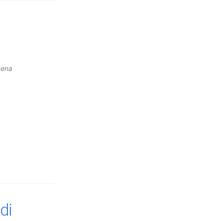
ena
di