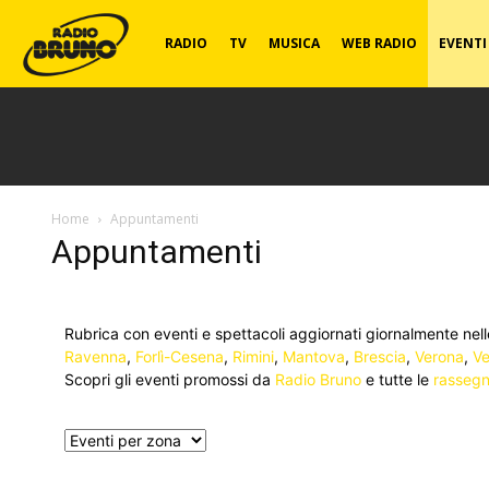
Radio
RADIO
TV
MUSICA
WEB RADIO
EVENTI
Bruno
Home
Appuntamenti
Appuntamenti
Rubrica con eventi e spettacoli aggiornati giornalmente nel
Ravenna
,
Forlì-Cesena
,
Rimini
,
Mantova
,
Brescia
,
Verona
,
Ve
Scopri gli eventi promossi da
Radio Bruno
e tutte le
rassegne