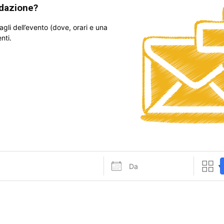
edazione?
tagli dell’evento (dove, orari e una
nti.
Da