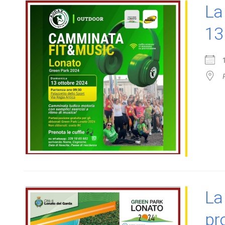
La
13
La
pr