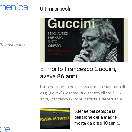
omenica
Ultimi articoli
Palcoscenico
E’ morto Francesco Guccini,
aveva 86 anni
Lutto nel mondo della musica: nella mattinata di
oggi, giovedì 6 agosto, si è spento all’età di 86
anni, Francesco Guccini. L’artista è deceduto a...
50enne percepisce la
pensione della madre
morta da oltre 10 anni:...
bre