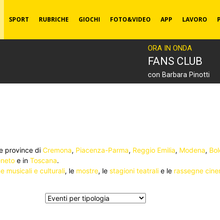
SPORT
RUBRICHE
GIOCHI
FOTO&VIDEO
APP
LAVORO
ORA IN ONDA
FANS CLUB
con Barbara Pinotti
le province di
Cremona
,
Piacenza-Parma
,
Reggio Emilia
,
Modena
,
Bo
neto
e in
Toscana
.
 musicali e culturali
, le
mostre
, le
stagioni teatrali
e le
rassegne cine