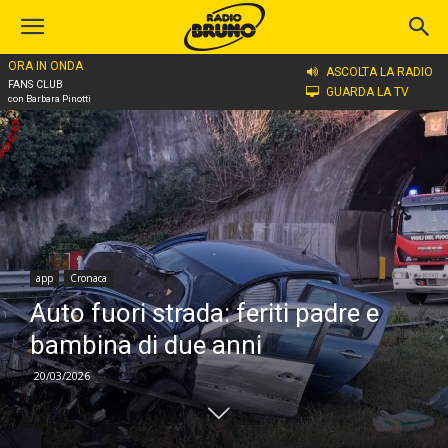
ORA IN ONDA
Home
app
ASCOLTA LA RADIO
FANS CLUB
GUARDA LA TV
con Barbara Pinotti
app
Cronaca
Auto fuori strada: feriti padre e
bambina di due anni
20/03/2026