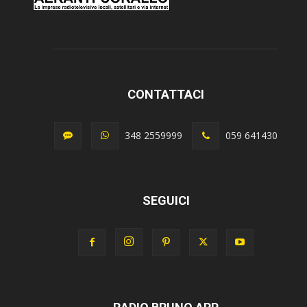
CONTATTACI
348 2559999
059 641430
SEGUICI