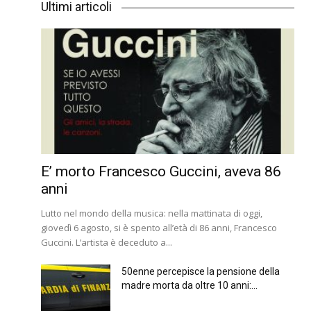
Ultimi articoli
E’ morto Francesco Guccini, aveva 86
anni
Lutto nel mondo della musica: nella mattinata di oggi,
giovedì 6 agosto, si è spento all’età di 86 anni, Francesco
Guccini. L’artista è deceduto a...
50enne percepisce la pensione della
madre morta da oltre 10 anni:...