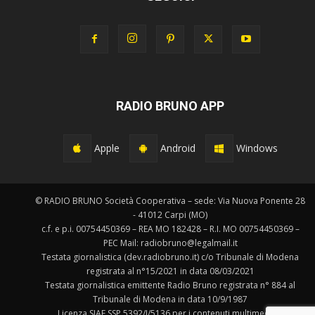
RADIO BRUNO APP
Apple
Android
Windows
© RADIO BRUNO Società Cooperativa – sede: Via Nuova Ponente 28
- 41012 Carpi (MO)
c.f. e p.i. 00754450369 – REA MO 182428 – R.I. MO 00754450369 –
PEC Mail: radiobruno@legalmail.it
Testata giornalistica (dev.radiobruno.it) c/o Tribunale di Modena
registrata al n°15/2021 in data 08/03/2021
Testata giornalistica emittente Radio Bruno registrata n° 884 al
Tribunale di Modena in data 10/9/1987
Licenza SIAE SSP 5392/I/5136 per i contenuti multimediali.