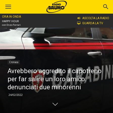
ORA IN ONDA
Home
Cronaca
ASCOLTA LA RADIO
HAPPY HOUR
GUARDA LA TV
con Enzo Ferrari
Cronaca
Avrebbero aggredito il capotreno
per far salire un loro amico:
denunciati due minorenni
24/02/2022