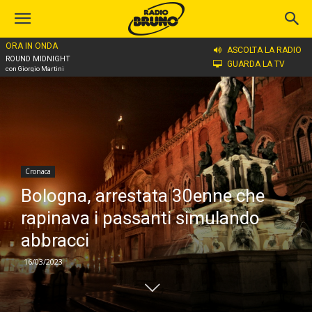
ORA IN ONDA
Home
Cronaca
ASCOLTA LA RADIO
ROUND MIDNIGHT
GUARDA LA TV
con Giorgio Martini
Cronaca
Bologna, arrestata 30enne che
rapinava i passanti simulando
abbracci
16/03/2023