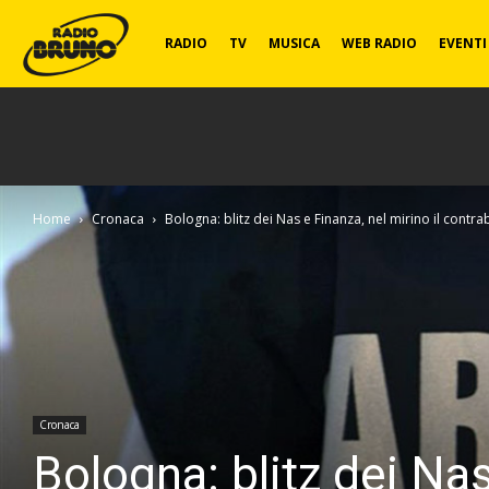
Radio
RADIO
TV
MUSICA
WEB RADIO
EVENTI
Bruno
Home
Cronaca
Bologna: blitz dei Nas e Finanza, nel mirino il contr
Cronaca
Bologna: blitz dei Nas