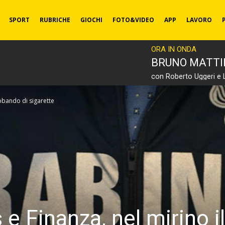
SPORT
RUBRICHE
GIOCHI
FOTO&VIDEO
APP
LAVORO
ORA IN ONDA
BRUNO MATT
con Roberto Uggeri e 
abbando di sigarette
 e Finanza, nel mirino 