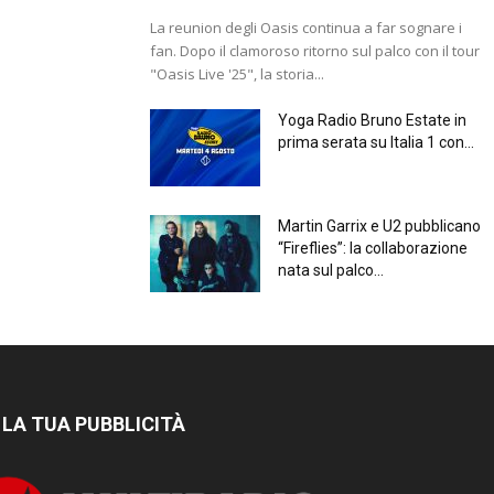
La reunion degli Oasis continua a far sognare i
fan. Dopo il clamoroso ritorno sul palco con il tour
"Oasis Live '25", la storia...
Yoga Radio Bruno Estate in
prima serata su Italia 1 con...
Martin Garrix e U2 pubblicano
“Fireflies”: la collaborazione
nata sul palco...
 LA TUA PUBBLICITÀ