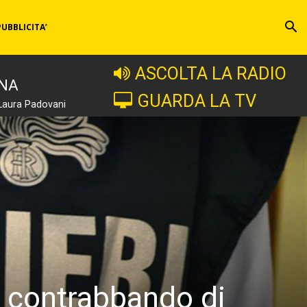
PUBBLICITA’
ASCOLTA LA RADIO
INA
GUARDA LA TV
Laura Padovani
il contrabbando di