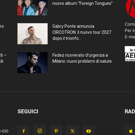
nuovo album “Foreign Tongues”
Conta
bro
Gabry Ponte annuncia
Per i
CIRCOTRON: il nuovo tour 2027
E-ma
dopo il trionfo...
26 –
Fedez ricoverato d’urgenza a
li
Milano: nuovi problemi di salute
SEGUICI
RAD
1430