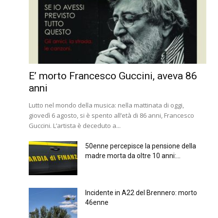
E’ morto Francesco Guccini, aveva 86
anni
Lutto nel mondo della musica: nella mattinata di oggi,
giovedì 6 agosto, si è spento all’età di 86 anni, Francesco
Guccini. L’artista è deceduto a...
50enne percepisce la pensione della
madre morta da oltre 10 anni:...
Incidente in A22 del Brennero: morto
46enne