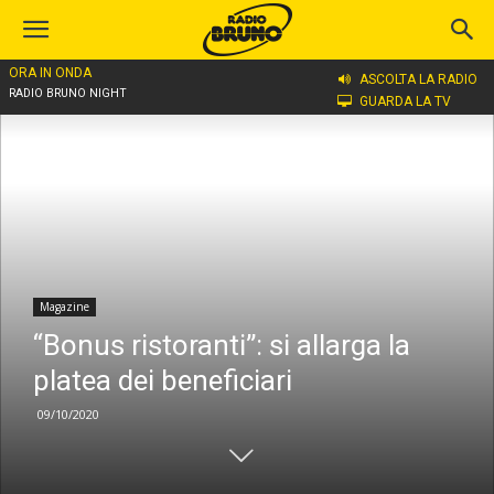
ORA IN ONDA
Home
Magazine
ASCOLTA LA RADIO
RADIO BRUNO NIGHT
GUARDA LA TV
Magazine
“Bonus ristoranti”: si allarga la
platea dei beneficiari
09/10/2020