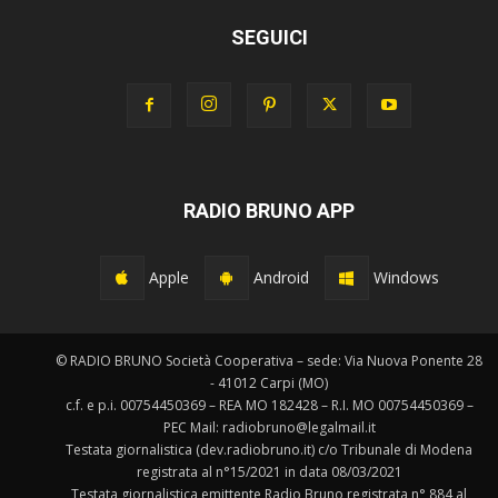
SEGUICI
RADIO BRUNO APP
Apple
Android
Windows
© RADIO BRUNO Società Cooperativa – sede: Via Nuova Ponente 28
- 41012 Carpi (MO)
c.f. e p.i. 00754450369 – REA MO 182428 – R.I. MO 00754450369 –
PEC Mail: radiobruno@legalmail.it
Testata giornalistica (dev.radiobruno.it) c/o Tribunale di Modena
registrata al n°15/2021 in data 08/03/2021
Testata giornalistica emittente Radio Bruno registrata n° 884 al