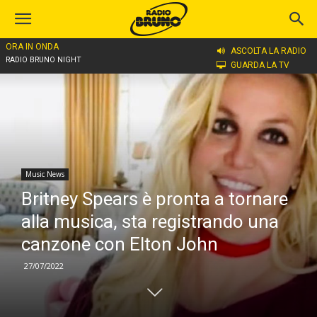
ORA IN ONDA
Home
Music News
ASCOLTA LA RADIO
RADIO BRUNO NIGHT
GUARDA LA TV
Music News
Britney Spears è pronta a tornare
alla musica, sta registrando una
canzone con Elton John
27/07/2022