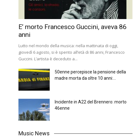
E’ morto Francesco Guccini, aveva 86
anni
Lutto nel mondo della musica: nella mattinata di oggi,
giovedì 6 agosto, si è spento all’età di 86 anni, Francesco
Guccini. L’artista è deceduto a...
50enne percepisce la pensione della
madre morta da oltre 10 anni:...
Incidente in A22 del Brennero: morto
46enne
Music News