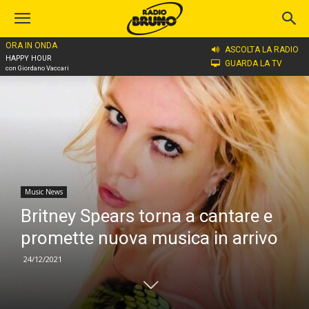
ORA IN ONDA
Home
Music News
ASCOLTA LA RADIO
HAPPY HOUR
GUARDA LA TV
con Giordano Vaccari
Music News
Britney Spears torna a cantare e
promette nuova musica in arrivo
24/12/2021