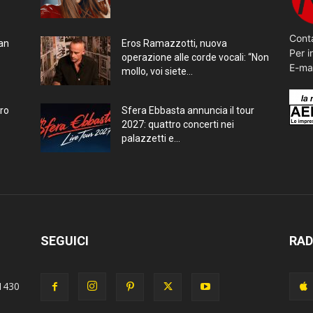
Conta
ran
Eros Ramazzotti, nuova
Per i
operazione alle corde vocali: “Non
E-ma
mollo, voi siete...
bro
Sfera Ebbasta annuncia il tour
2027: quattro concerti nei
palazzetti e...
SEGUICI
RAD
1430