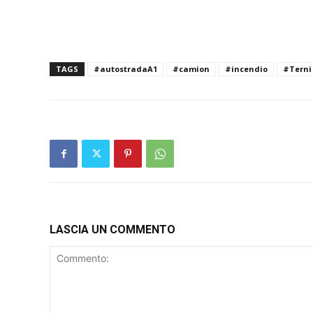
TAGS
#autostradaA1
#camion
#incendio
#Terni
LASCIA UN COMMENTO