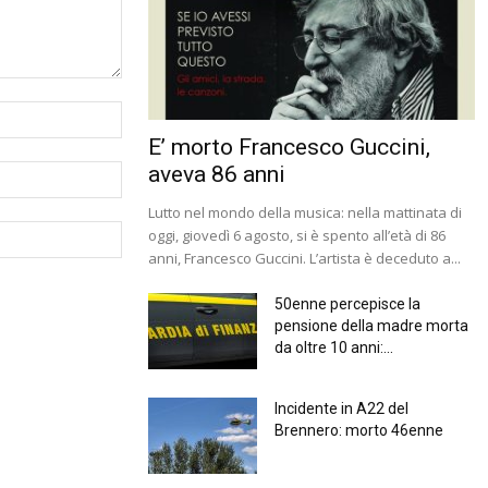
E’ morto Francesco Guccini,
aveva 86 anni
Lutto nel mondo della musica: nella mattinata di
oggi, giovedì 6 agosto, si è spento all’età di 86
anni, Francesco Guccini. L’artista è deceduto a...
50enne percepisce la
pensione della madre morta
da oltre 10 anni:...
Incidente in A22 del
Brennero: morto 46enne