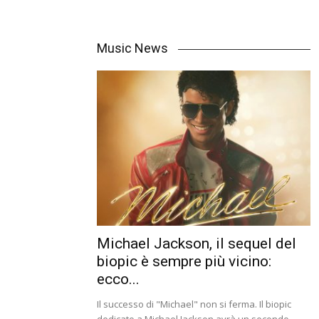
Music News
Michael Jackson, il sequel del
biopic è sempre più vicino:
ecco...
Il successo di "Michael" non si ferma. Il biopic
dedicato a Michael Jackson avrà un secondo