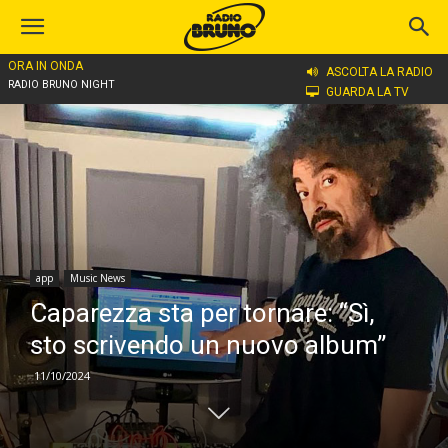
ORA IN ONDA
Home
app
ASCOLTA LA RADIO
RADIO BRUNO NIGHT
GUARDA LA TV
app
Music News
Caparezza sta per tornare: “Sì,
sto scrivendo un nuovo album”
11/10/2024