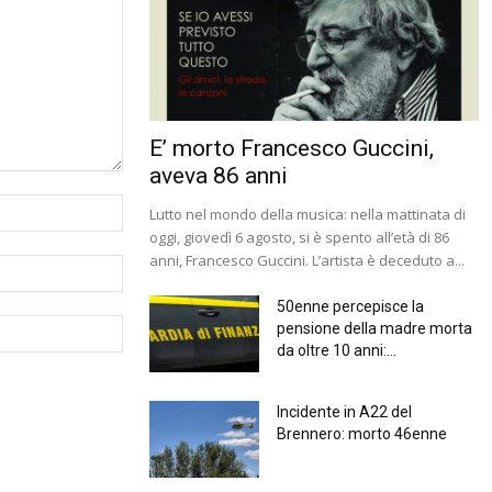
E’ morto Francesco Guccini,
aveva 86 anni
Lutto nel mondo della musica: nella mattinata di
oggi, giovedì 6 agosto, si è spento all’età di 86
anni, Francesco Guccini. L’artista è deceduto a...
50enne percepisce la
pensione della madre morta
da oltre 10 anni:...
Incidente in A22 del
Brennero: morto 46enne