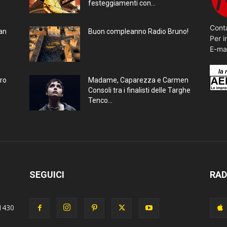
festeggiamenti con...
Conta
ran
Buon compleanno Radio Bruno!
Per i
E-ma
bro
Madame, Caparezza e Carmen
Consoli tra i finalisti delle Targhe
Tenco...
SEGUICI
RAD
1430