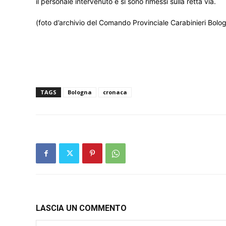
il personale intervenuto e si sono rimessi sulla retta via.
(foto d’archivio del Comando Provinciale Carabinieri Bolo
TAGS
Bologna
cronaca
LASCIA UN COMMENTO