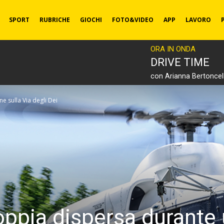
SPORT
RUBRICHE
GIOCHI
FOTO&VIDEO
APP
LAVORO
ORA IN ONDA
DRIVE TIME
con Arianna Bertoncell
e sulla Via degli Dei
oppia dispersa durante 