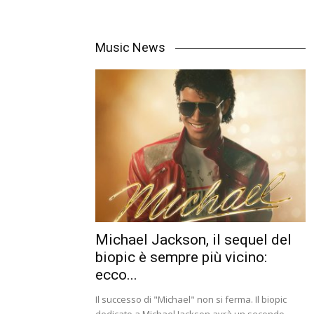
Music News
Michael Jackson, il sequel del
biopic è sempre più vicino:
ecco...
Il successo di "Michael" non si ferma. Il biopic
dedicato a Michael Jackson avrà un secondo