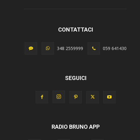
CONTATTACI
348 2559999
059 641430
SEGUICI
RADIO BRUNO APP