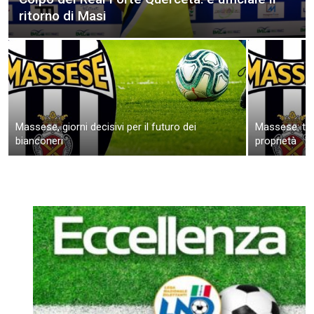
ritorno di Masi
Massese, giorni decisivi per il futuro dei
Massese: tro
bianconeri
proprietà