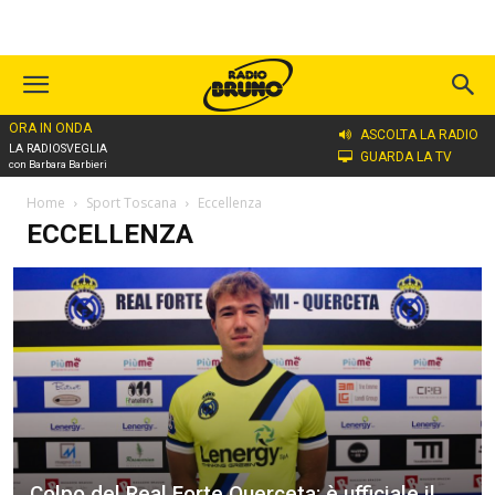
ORA IN ONDA
ASCOLTA LA RADIO
LA RADIOSVEGLIA
GUARDA LA TV
con Barbara Barbieri
Home
Sport Toscana
Eccellenza
ECCELLENZA
Colpo del Real Forte Querceta: è ufficiale il