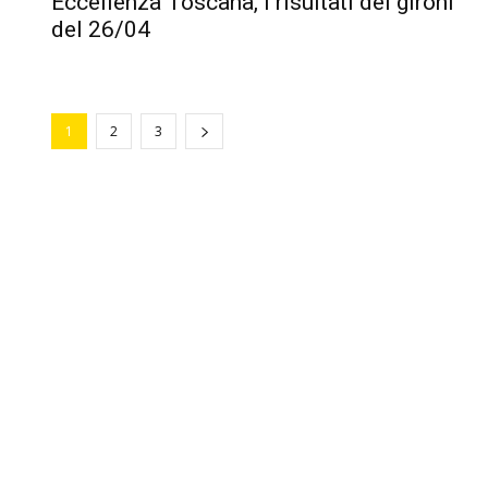
Eccellenza Toscana, i risultati dei gironi
del 26/04
1
2
3