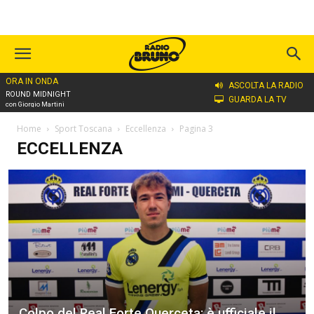
ORA IN ONDA
ASCOLTA LA RADIO
ROUND MIDNIGHT
GUARDA LA TV
con Giorgio Martini
Home
Sport Toscana
Eccellenza
Pagina 3
ECCELLENZA
Colpo del Real Forte Querceta: è ufficiale il