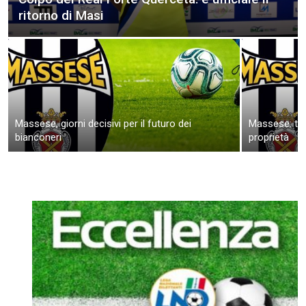
ritorno di Masi
Massese, giorni decisivi per il futuro dei
Massese: tro
bianconeri
proprietà