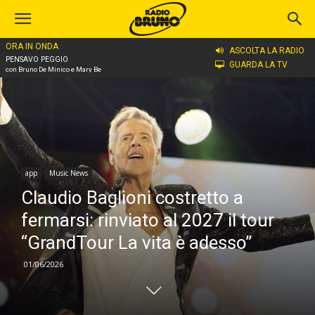
ORA IN ONDA
Home
app
ASCOLTA LA RADIO
PENSAVO PEGGIO
GUARDA LA TV
con Bruno De Minico e Mary Be
app
Music News
Claudio Baglioni costretto a
fermarsi: rinviato al 2027 il tour
“GrandTour La vita è adesso”
01/06/2026