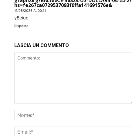
graph.org/BALANCE-36824-US-DOLLARS-04-24-2?
hs=fe267ca0729537093f0ffa141691576e&
11/06/2026 At 00:11
y8ciuc
Risposta
LASCIA UN COMMENTO