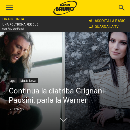
ORA IN ONDA
Home
app
ASCOLTA LA RADIO
UNA POLTRONA PER DUE
GUARDA LA TV
con Fausto Peppi
app
Music News
Continua la diatriba Grignani-
Pausini, parla la Warner
25/09/2025