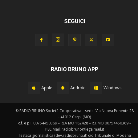
SEGUICI
RADIO BRUNO APP
Apple
Android
Windows
© RADIO BRUNO Società Cooperativa – sede: Via Nuova Ponente 28
- 41012 Carpi (MO)
c.f. e p.i. 00754450369 – REA MO 182428 – R.I. MO 00754450369 –
PEC Mail: radiobruno@legalmail.it
Testata giornalistica (dev.radiobruno.it) c/o Tribunale di Modena