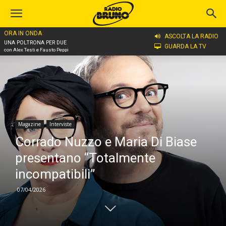
ORA IN ONDA
Home
Magazine
Interviste
ASCOLTA LA RADIO
UNA POLTRONA PER DUE
GUARDA LA TV
con Alex Testi e Fausto Peppi
Magazine
Interviste
Corrado Nuzzo e Maria Di Biase
presentano “Totalmente
incompatibili”
07/04/2026