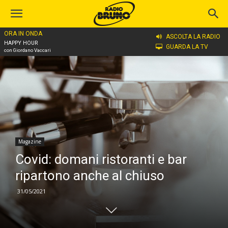
ORA IN ONDA
Home
Magazine
ASCOLTA LA RADIO
HAPPY HOUR
GUARDA LA TV
con Giordano Vaccari
Magazine
Covid: domani ristoranti e bar
ripartono anche al chiuso
31/05/2021