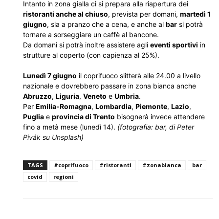
Intanto in zona gialla ci si prepara alla riapertura dei
ristoranti anche al chiuso
, prevista per domani,
martedì 1
giugno
, sia a pranzo che a cena, e anche al
bar
si potrà
tornare a sorseggiare un caffè al bancone.
Da domani si potrà inoltre assistere agli
eventi sportivi
in
strutture al coperto (con capienza al 25%).
Lunedì 7 giugno
il coprifuoco slitterà alle 24.00 a livello
nazionale e dovrebbero passare in zona bianca anche
Abruzzo
,
Liguria
,
Veneto
e
Umbria
.
Per
Emilia-Romagna
,
Lombardia
,
Piemonte
,
Lazio
,
Puglia
e
provincia di Trento
bisognerà invece attendere
fino a metà mese (lunedì 14).
(fotografia: bar, di
Peter
Pivák
su
Unsplash
)
TAGS
#coprifuoco
#ristoranti
#zonabianca
bar
covid
regioni