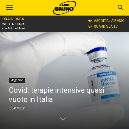
ORA IN ONDA
Home
Magazine
ASCOLTA LA RADIO
WEEKEND PARADE
GUARDA LA TV
con Achille Maini
Magazine
Covid: terapie intensive quasi
vuote in Italia
06/07/2021