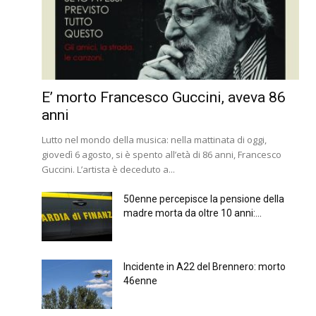
E’ morto Francesco Guccini, aveva 86
anni
Lutto nel mondo della musica: nella mattinata di oggi,
giovedì 6 agosto, si è spento all’età di 86 anni, Francesco
Guccini. L’artista è deceduto a...
50enne percepisce la pensione della
madre morta da oltre 10 anni:...
Incidente in A22 del Brennero: morto
46enne