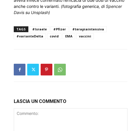
aveva invece confermato l’efficacia di due dosi di vaccino
anche contro le varianti.
(fotografia generica, di
Spencer
Davis
su
Unsplash
)
TAGS
#Israele
#Pfizer
#terapiaintensiva
#varianteDelta
covid
EMA
vaccini
LASCIA UN COMMENTO