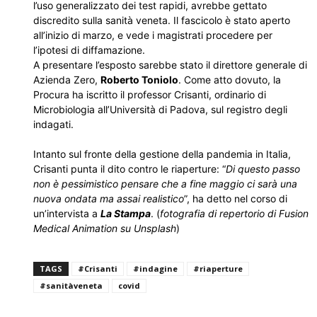
l’uso generalizzato dei test rapidi, avrebbe gettato
discredito sulla sanità veneta. Il fascicolo è stato aperto
all’inizio di marzo, e vede i magistrati procedere per
l’ipotesi di diffamazione.
A presentare l’esposto sarebbe stato il direttore generale di
Azienda Zero,
Roberto Toniolo
. Come atto dovuto, la
Procura ha iscritto il professor Crisanti, ordinario di
Microbiologia all’Università di Padova, sul registro degli
indagati.
Intanto sul fronte della gestione della pandemia in Italia,
Crisanti punta il dito contro le riaperture: “
Di questo passo
non è pessimistico pensare che a fine maggio ci sarà una
nuova ondata ma assai realistico
”, ha detto nel corso di
un’intervista a
La Stampa
. (
fotografia di repertorio di Fusion
Medical Animation su Unsplash
)
TAGS
#Crisanti
#indagine
#riaperture
#sanitàveneta
covid