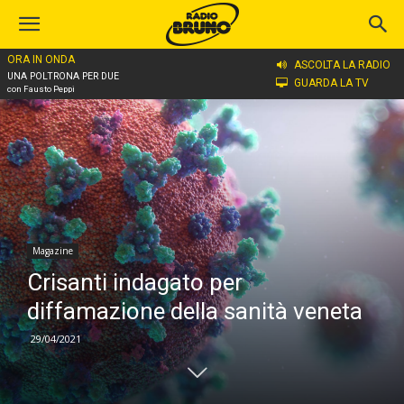
ORA IN ONDA
Home
Magazine
ASCOLTA LA RADIO
UNA POLTRONA PER DUE
GUARDA LA TV
con Fausto Peppi
Magazine
Crisanti indagato per
diffamazione della sanità veneta
29/04/2021