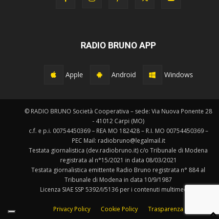
RADIO BRUNO APP
Apple
Android
Windows
© RADIO BRUNO Società Cooperativa – sede: Via Nuova Ponente 28
- 41012 Carpi (MO)
c.f. e p.i. 00754450369 – REA MO 182428 – R.I. MO 00754450369 –
PEC Mail: radiobruno@legalmail.it
Testata giornalistica (dev.radiobruno.it) c/o Tribunale di Modena
registrata al n°15/2021 in data 08/03/2021
Testata giornalistica emittente Radio Bruno registrata n° 884 al
Tribunale di Modena in data 10/9/1987
Licenza SIAE SSP 5392/I/5136 per i contenuti multimediali.
Privacy Policy
Cookie Policy
Trasparenza