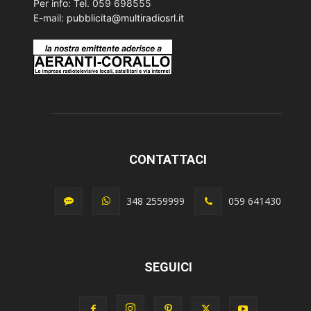
Per info: Tel. 059 698555
E-mail:
pubblicita@multiradiosrl.it
CONTATTACI
348 2559999
059 641430
SEGUICI