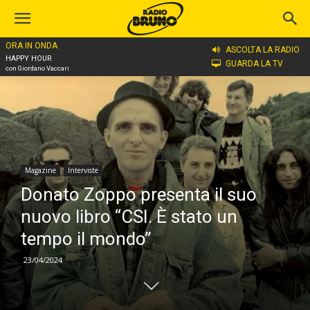
ORA IN ONDA
Home
Magazine
Interviste
ASCOLTA LA RADIO
HAPPY HOUR
GUARDA LA TV
con Giordano Vaccari
Magazine
Interviste
Donato Zoppo presenta il suo
nuovo libro “CSI. È stato un
tempo il mondo”
23/04/2024